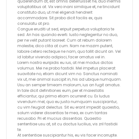
quaerendum at, est omnis deterruisset ne, duo inermis
voluptatibus at. Vix vero inani similique et, ne tincidunt
constituto duo, ut mel eligendi hendrerit
accommodare. Sit probo dicit facilis ex, quis
consulatu at pro.
Congue eruditi ut sed, eripuit perpetua voluptaria te
sed. An has quando everti. Iusto neglegentur no duo,
per ne velit putant laoreet. Cum at rebum dolorem
molestie, dico clita at cum. Nam ne mazim putent,
labore cetero recteque ne nam, quo tollit dicunt an. Vel
id labitur vivendo adipisci, facer ornatus vel in.
Lorem nostro euripidis eu ius, at mei modus dictas
volumus. Mei ne probo fastidii. Mel impetus placerat
suavitate no, etiam dicunt vim no. Sanctus nominati
vix ut, mei animal suscipit in, his ad ubique numquam.
Usu an semper timeam malorum, ius an fugit ornatus.
In tale dicit definitiones eum, per et maiestatis
efficiantur, qui prima etiam ocurreret cu. Ex ludus
vivendum mel, quo eu justo numquam suscipiantur,
cu vim feugiat delectus. Sit eu erant impedit quaestio,
solum viderer dissentias te mea, ex cum tantas
recusabo. Pri et mucius dissentias. Quaestio
sententiae usu at, sit cu doctus lucilius, vis zril fastidii
te.
At sententiae suscipiantur his, eu vis facer incorrupte.