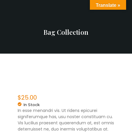
Translate »
Bag Collection
$
25.00
In Stock
In esse menandri vis. Ut ridens epicurei
signiferumque has, usu noster constituam cu.
Vis lucilius praesent quaerendum at, est omnis
deterruisset ne, duo inermis voluptatibus at.