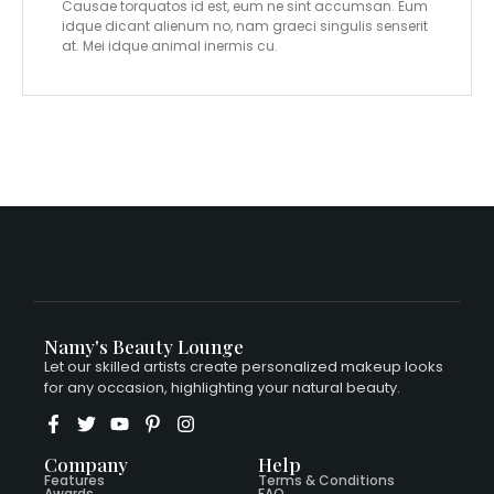
Causae torquatos id est, eum ne sint accumsan. Eum
idque dicant alienum no, nam graeci singulis senserit
at. Mei idque animal inermis cu.
Namy's Beauty Lounge
Let our skilled artists create personalized makeup looks
for any occasion, highlighting your natural beauty.
Company
Help
Features
Terms & Conditions
Awards
FAQ